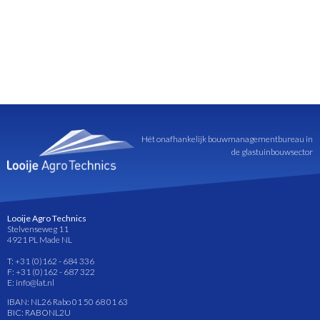
Hét onafhankelijk bouwmanagementbureau in
de glastuinbouwsector
Looije Agro Technics
Stelvenseweg 11
4921 PL Made NL
T: +31 (0)162 - 684 336
F: +31 (0)162 - 687 322
E: info@lat.nl
IBAN: NL26 Rabo 01 50 68 01 63
BIC: RABONL2U