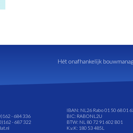
Hét onafhankelijk bouwmanag
IBAN: NL26 Rabo 01 50 68 01 6
0)162 - 684 336
BIC: RABONL2U
0)162 - 687 322
BTW: NL 80 72 91 602 B01
at.nl
K.v.K: 180 53 485L