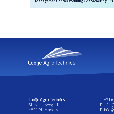
Management ondersteuning / detachering
Looije Agro Technics
T: +31 (
Stelvenseweg 11
F: +31 (
4921 PL Made NL
E: info@l