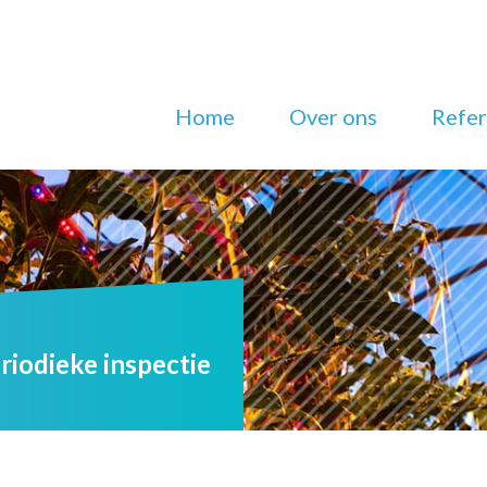
Home
Over ons
Refer
riodieke inspectie